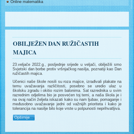
Online matematika
OBILJEŽEN DAN RUŽIČASTIH
MAJICA
23.veljače 2022.g., posljednje srijede u veljači, obilježili smo
Svjetski dan borbe protiv vršnjačkog nasilja, poznatiji kao Dan
ružičastih majica.
Učenici naše škole nosili su roza majice, izrađivali plakate na
temu uvažavanja različitosti, posebno se uredio ulaz u
školsku zgradu i okitio rozim balonima. Sat razrednika u svim
razrednim odjelima bio je posvećen toj temi, a naša škola je i
na ovaj način željela iskazati kako su nam ljubav, pomaganje i
međusobno uvažavanje jedni od važnijih prioriteta i kako je
tolerancija na nasilje bilo koje vrste u potpunosti neprihvatljiva.
Opširnije...