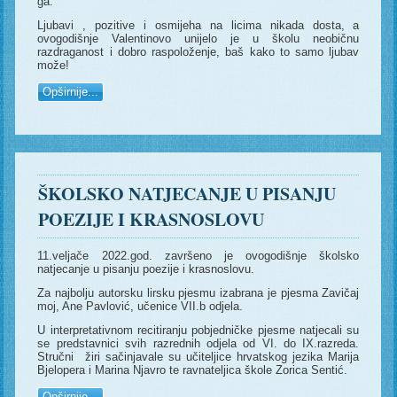
ga.
Ljubavi , pozitive i osmijeha na licima nikada dosta, a
ovogodišnje Valentinovo unijelo je u školu neobičnu
razdraganost i dobro raspoloženje, baš kako to samo ljubav
može!
Opširnije...
ŠKOLSKO NATJECANJE U PISANJU
POEZIJE I KRASNOSLOVU
11.veljače 2022.god. završeno je ovogodišnje školsko
natjecanje u pisanju poezije i krasnoslovu.
Za najbolju autorsku lirsku pjesmu izabrana je pjesma Zavičaj
moj, Ane Pavlović, učenice VII.b odjela.
U interpretativnom recitiranju pobjedničke pjesme natjecali su
se predstavnici svih razrednih odjela od VI. do IX.razreda.
Stručni žiri sačinjavale su učiteljice hrvatskog jezika Marija
Bjelopera i Marina Njavro te ravnateljica škole Zorica Sentić.
Opširnije...