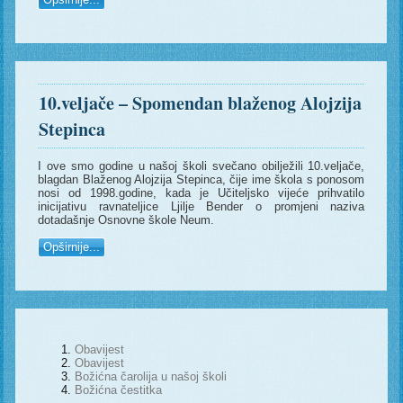
10.veljače – Spomendan blaženog Alojzija
Stepinca
I ove smo godine u našoj školi svečano obilježili 10.veljače,
blagdan Blaženog Alojzija Stepinca, čije ime škola s ponosom
nosi od 1998.godine, kada je Učiteljsko vijeće prihvatilo
inicijativu ravnateljice Ljilje Bender o promjeni naziva
dotadašnje Osnovne škole Neum.
Opširnije...
Obavijest
Obavijest
Božićna čarolija u našoj školi
Božićna čestitka