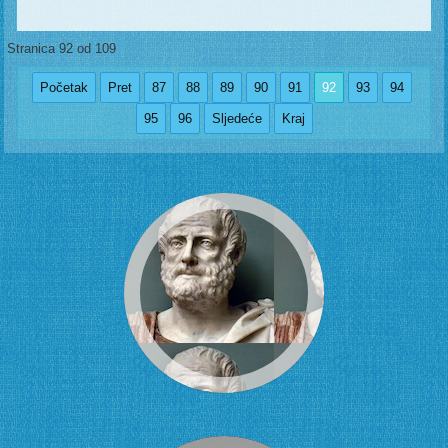
Stranica 92 od 109
Početak
Pret
87
88
89
90
91
92
93
94
95
96
Sljedeće
Kraj