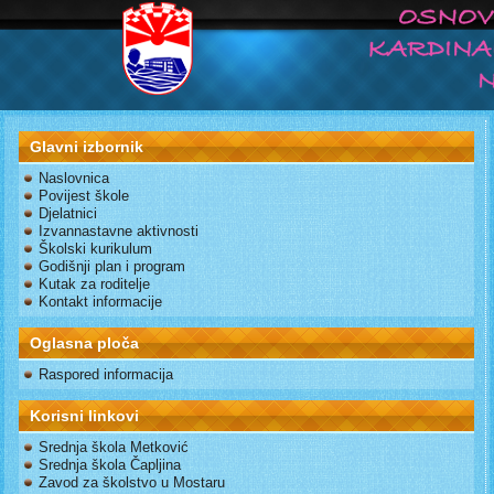
Glavni izbornik
Naslovnica
Povijest škole
Djelatnici
Izvannastavne aktivnosti
Školski kurikulum
Godišnji plan i program
Kutak za roditelje
Kontakt informacije
Oglasna ploča
Raspored informacija
Korisni linkovi
Srednja škola Metković
Srednja škola Čapljina
Zavod za školstvo u Mostaru