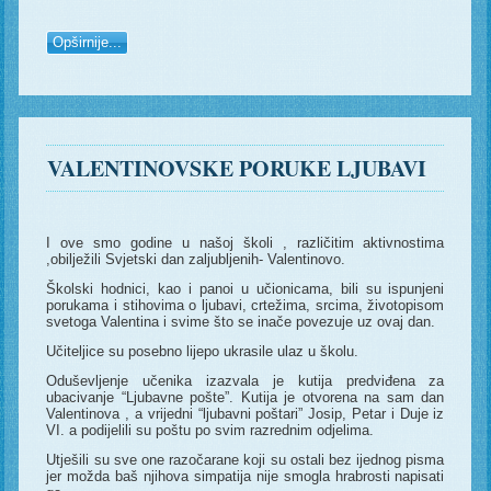
Opširnije...
VALENTINOVSKE PORUKE LJUBAVI
I ove smo godine u našoj školi , različitim aktivnostima
,obilježili Svjetski dan zaljubljenih- Valentinovo.
Školski hodnici, kao i panoi u učionicama, bili su ispunjeni
porukama i stihovima o ljubavi, crtežima, srcima, životopisom
svetoga Valentina i svime što se inače povezuje uz ovaj dan.
Učiteljice su posebno lijepo ukrasile ulaz u školu.
Oduševljenje učenika izazvala je kutija predviđena za
ubacivanje “Ljubavne pošte”. Kutija je otvorena na sam dan
Valentinova , a vrijedni “ljubavni poštari” Josip, Petar i Duje iz
VI. a podijelili su poštu po svim razrednim odjelima.
Utješili su sve one razočarane koji su ostali bez ijednog pisma
jer možda baš njihova simpatija nije smogla hrabrosti napisati