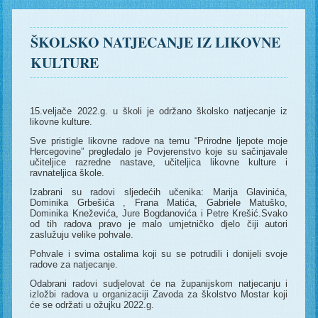
ŠKOLSKO NATJECANJE IZ LIKOVNE
KULTURE
15.veljače 2022.g. u školi je održano školsko natjecanje iz
likovne kulture.
Sve pristigle likovne radove na temu “Prirodne ljepote moje
Hercegovine” pregledalo je Povjerenstvo koje su sačinjavale
učiteljice razredne nastave, učiteljica likovne kulture i
ravnateljica škole.
Izabrani su radovi sljedećih učenika: Marija Glavinića,
Dominika Grbešića , Frana Matića, Gabriele Matuško,
Dominika Kneževića, Jure Bogdanovića i Petre Krešić.Svako
od tih radova pravo je malo umjetničko djelo čiji autori
zaslužuju velike pohvale.
Pohvale i svima ostalima koji su se potrudili i donijeli svoje
radove za natjecanje.
Odabrani radovi sudjelovat će na županijskom natjecanju i
izložbi radova u organizaciji Zavoda za školstvo Mostar koji
će se održati u ožujku 2022.g.