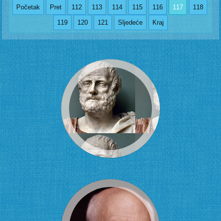
Početak
Pret
112
113
114
115
116
117
118
119
120
121
Sljedeće
Kraj