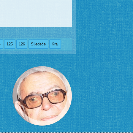
4
125
126
Sljedeće
Kraj