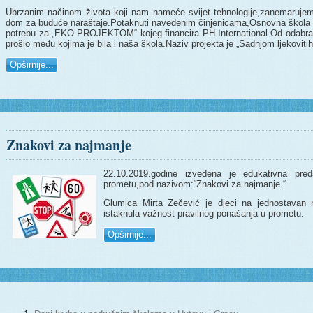
Ubrzanim načinom života koji nam nameće svijet tehnologije,zanemarujem
dom za buduće naraštaje.Potaknuti navedenim činjenicama,Osnovna škola 
potrebu za „EKO-PROJEKTOM“ kojeg financira PH-International.Od odabrani
prošlo među kojima je bila i naša škola.Naziv projekta je „Sadnjom ljekovitih 
Opširnije...
Znakovi za najmanje
22.10.2019.godine izvedena je edukativna pr
prometu,pod nazivom:“Znakovi za najmanje.“
Glumica Mirta Zečević je djeci na jednostavan na
istaknula važnost pravilnog ponašanja u prometu.
Opširnije...