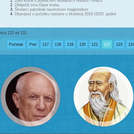
Dani kruha u područnim školama u Hutovu i Gracu
Obilježili smo Dane kruha
Školarci patrolirali neumskom magistralom
Obavijest o početku nastave u školskoj 2019./2020. godini
nica 122 od 131
Početak
Pret
117
118
119
120
121
122
123
12