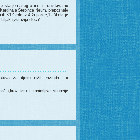
o stanje našeg planeta i uništavamo
Kardinala Stepinca Neum, prepoznaje
h 39 škola iz 4 županije,12 škola je
biljaka,zdravija djeca“.
edstava za djecu nižih razreda o
čin,kroz igru i zanimljive situacije