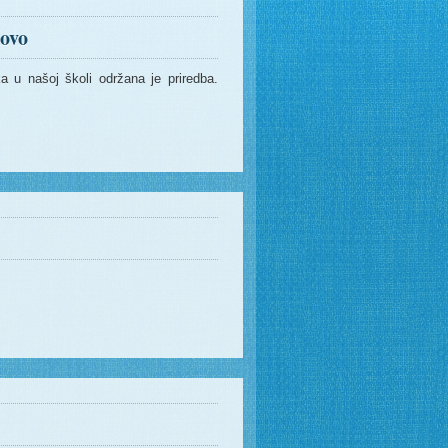
tovo
a u našoj školi održana je priredba.