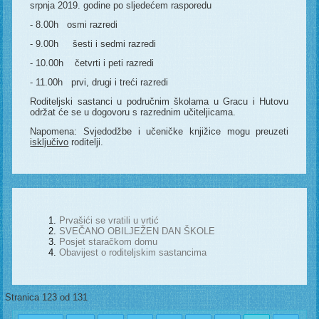
srpnja 2019. godine po sljedećem rasporedu
- 8.00h osmi razredi
- 9.00h šesti i sedmi razredi
- 10.00h četvrti i peti razredi
- 11.00h prvi, drugi i treći razredi
Roditeljski sastanci u područnim školama u Gracu i Hutovu
održat će se u dogovoru s razrednim učiteljicama.
Napomena: Svjedodžbe i učeničke knjižice mogu preuzeti
isključivo
roditelji.
Prvašići se vratili u vrtić
SVEČANO OBILJEŽEN DAN ŠKOLE
Posjet staračkom domu
Obavijest o roditeljskim sastancima
Stranica 123 od 131