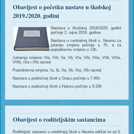
Obavijest o početku nastave u školskoj
2019./2020. godini
Nastava u školskoj 2019/2020. godini
počinje 2. rujna 2019. godine.
Nastava u centralnoj školi u Neumu za
jutarnju smjenu počinje u 7h, a za
popodnevnu smjenu u 13h.
Jutrarnja smjena: IVa, IVb, Va, Vb, VIa, VIb, VIIa, VIIb, VIIIa,
VIIIb, IXa i IXb razred.
Popodnevna smjena: Ia, Ib, IIa, IIb, IIIa, IIIb razred.
Nastava u područnoj školi u Gracu počinje u 7.45h
Nastava u područnoj školi u Hutovu počinje u 9.20h
Obavijest o roditeljskim sastancima
Roditeljski sastanci u središnjoj školi u Neumu održat će se 5.