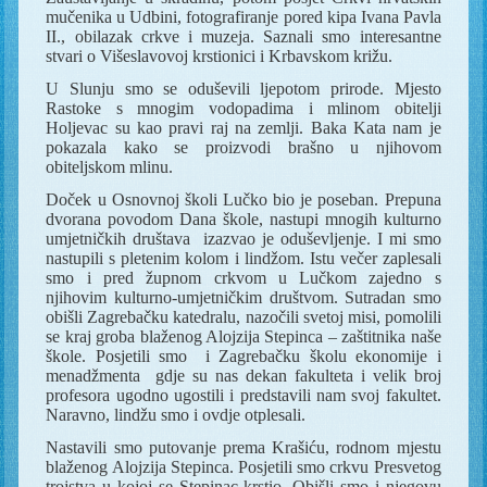
mučenika u Udbini, fotografiranje pored kipa Ivana Pavla
II., obilazak crkve i muzeja. Saznali smo interesantne
stvari o Višeslavovoj krstionici i Krbavskom križu.
U Slunju smo se oduševili ljepotom prirode. Mjesto
Rastoke s mnogim vodopadima i mlinom obitelji
Holjevac su kao pravi raj na zemlji. Baka Kata nam je
pokazala kako se proizvodi brašno u njihovom
obiteljskom mlinu.
Doček u Osnovnoj školi Lučko bio je poseban. Prepuna
dvorana povodom Dana škole, nastupi mnogih kulturno
umjetničkih društava
izazvao je oduševljenje. I mi smo
nastupili s pletenim kolom i lindžom. Istu večer zaplesali
smo i pred župnom crkvom u Lučkom zajedno s
njihovim kulturno-umjetničkim društvom. Sutradan smo
obišli Zagrebačku katedralu, nazočili svetoj misi, pomolili
se kraj groba blaženog Alojzija Stepinca – zaštitnika naše
škole. Posjetili smo
i Zagrebačku školu ekonomije i
menadžmenta
gdje su nas dekan fakulteta i velik broj
profesora ugodno ugostili i predstavili nam svoj fakultet.
Naravno, lindžu smo i ovdje otplesali.
Nastavili smo putovanje prema Krašiću, rodnom mjestu
blaženog Alojzija Stepinca. Posjetili smo crkvu Presvetog
trojstva u kojoj se Stepinac krstio. Obišli smo i njegovu