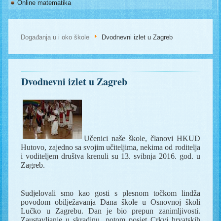
Online matematika
Događanja u i oko škole
Dvodnevni izlet u Zagreb
Dvodnevni izlet u Zagreb
Učenici naše škole, članovi HKUD
Hutovo, zajedno sa svojim učiteljima, nekima od roditelja
i voditeljem društva krenuli su 13. svibnja 2016. god. u
Zagreb.
Sudjelovali smo kao gosti s plesnom točkom lindža
povodom obilježavanja Dana škole u Osnovnoj školi
Lučko u Zagrebu. Dan je bio prepun zanimljivosti.
Zaustavljanje u skradinu, potom posjet Crkvi hrvatskih