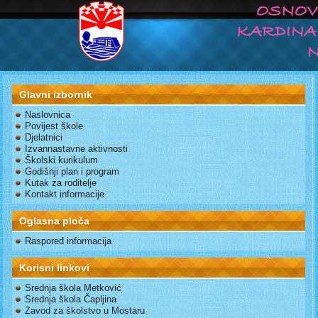
Glavni izbornik
Naslovnica
Povijest škole
Djelatnici
Izvannastavne aktivnosti
Školski kurikulum
Godišnji plan i program
Kutak za roditelje
Kontakt informacije
Oglasna ploča
Raspored informacija
Korisni linkovi
Srednja škola Metković
Srednja škola Čapljina
Zavod za školstvo u Mostaru