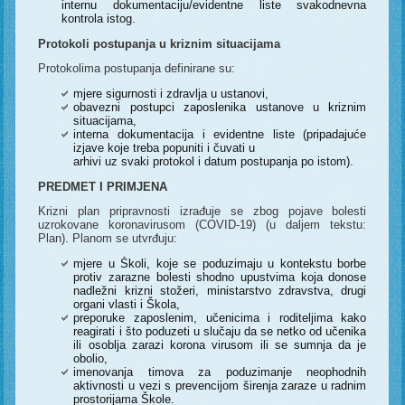
internu dokumentaciju/evidentne liste svakodnevna
kontrola istog.
Protokoli postupanja u kriznim situacijama
Protokolima postupanja definirane su:
mjere sigurnosti i zdravlja u ustanovi,
obavezni postupci zaposlenika ustanove u kriznim
situacijama,
interna dokumentacija i evidentne liste (pripadajuće
izjave koje treba popuniti i čuvati u
arhivi uz svaki protokol i datum postupanja po istom).
PREDMET I PRIMJENA
Krizni plan pripravnosti izrađuje se zbog pojave bolesti
uzrokovane koronavirusom (COVID-19) (u daljem tekstu:
Plan). Planom se utvrđuju:
mjere u Školi, koje se poduzimaju u kontekstu borbe
protiv zarazne bolesti shodno upustvima koja donose
nadležni krizni stožeri, ministarstvo zdravstva, drugi
organi vlasti i Škola,
preporuke zaposlenim, učenicima i roditeljima kako
reagirati i što poduzeti u slučaju da se netko od učenika
ili osoblja zarazi korona virusom ili se sumnja da je
obolio,
imenovanja timova za poduzimanje neophodnih
aktivnosti u vezi s prevencijom širenja zaraze u radnim
prostorijama Škole.