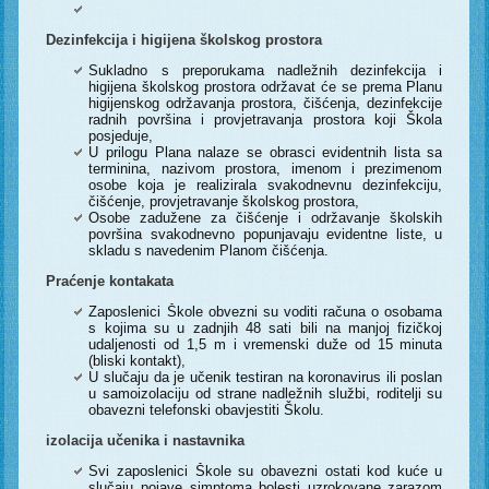
Dezinfekcija i higijena školskog prostora
Sukladno s preporukama nadležnih dezinfekcija i
higijena školskog prostora održavat će se prema Planu
higijenskog održavanja prostora, čišćenja, dezinfekcije
radnih površina i provjetravanja prostora koji Škola
posjeduje,
U prilogu Plana nalaze se obrasci evidentnih lista sa
terminina, nazivom prostora, imenom i prezimenom
osobe koja je realizirala svakodnevnu dezinfekciju,
čišćenje, provjetravanje školskog prostora,
Osobe zadužene za čišćenje i održavanje školskih
površina svakodnevno popunjavaju evidentne liste, u
skladu s navedenim Planom čišćenja.
Praćenje kontakata
Zaposlenici Škole obvezni su voditi računa o osobama
s kojima su u zadnjih 48 sati bili na manjoj fizičkoj
udaljenosti od 1,5 m i vremenski duže od 15 minuta
(bliski kontakt),
U slučaju da je učenik testiran na koronavirus ili poslan
u samoizolaciju od strane nadležnih službi, roditelji su
obavezni telefonski obavjestiti Školu.
izolacija učenika i nastavnika
Svi zaposlenici Škole su obavezni ostati kod kuće u
slučaju pojave simptoma bolesti uzrokovane zarazom