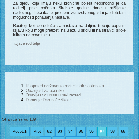
Za djecu koja imaju neku kroničnu bolest neophodno je da
roditelj prije početka školske godine donesu mišljenje
nadležnog liječnika o procjeni zdravstvenog stanja djeteta i
mogućnosti pohađanja nastave.
Roditelji koji se odluče za nastavu na daljinu trebaju popuniti
Izjavu koju mogu preuzeti na ulazu u školu ili na stranici škole
klikom na poveznicu:
izjava roditelja
Raspored održavanja roditeljskih sastanaka
Obavijest za učenike
Obavijest o upisu u prvi razred
Danas je Dan naše škole
Stranica 97 od 109
Početak
Pret
92
93
94
95
96
97
98
99