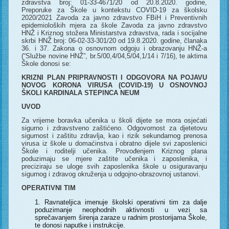
zdravstva broj: 01-33-4671/20 od 20.8.2020. godine,
Preporuke za Škole u kontekstu COVID-19 za školsku
2020/2021 Zavoda za javno zdravstvo FBiH i Preventivnih
epidemioloških mjera za škole Zavoda za javno zdravstvo
HNŽ i Kriznog stožera Ministarstva zdravstva, rada i socijalne
skrbi HNŽ broj: 06-02-33-301/20 od 19.8.2020. godine, članaka
36. i 37. Zakona o osnovnom odgoju i obrazovanju HNŽ-a
(“Službe novine HNŽ”, br.5/00,4/04,5/04,1/14 i 7/16), te aktima
Škole donosi se:
KRIZNI PLAN PRIPRAVNOSTI I ODGOVORA NA POJAVU
NOVOG KORONA VIRUSA (COVID-19) U OSNOVNOJ
ŠKOLI KARDINALA STEPINCA NEUM
UVOD
Za vrijeme boravka učenika u školi dijete se mora osjećati
sigurno i zdravstveno zaštićeno. Odgovornost za djetetovu
sigurnost i zaštitu zdravlja, kao i rizik sekundarnog prenosa
virusa iz škole u domaćinstva i obratno dijele svi zaposlenici
Škole i roditelji učenika. Provođenjem Kriznog plana
poduzimaju se mjere zaštite učenika i zaposlenika, i
preciziraju se uloge svih zaposlenika škole u osiguravanju
sigurnog i zdravog okruženja u odgojno-obrazovnoj ustanovi.
OPERATIVNI TIM
Ravnateljica imenuje školski operativni tim za dalje
poduzimanje neophodnih aktivnosti u vezi sa
sprečavanjem širenja zaraze u radnim prostorijama Škole,
te donosi naputke i instrukcije.