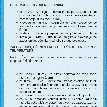
OPĆE MJERE UTVRĐENE PLANOM
Mjere za prevenciju i kontrolu infekcije su ključne kako
bi se osigurala zaštita učenika, zaposlenika i roditelja i
porast broja slučajeva u Školi,
Provođenje higijene i dezinfekcije ruku, obuće će se
vršiti od strane tehničkog i dežurnog osoblja na ulazu u
školu,
Podaci o trenutnoj epidemiološkoj situaciji i broju
infekcija u Školi, kako bi se osigurala prevencija za
zaposlenike, učenike, roditelje i druge posjetioce.
ZAPOSLENICI, UČENICI I RODITELJI ŠKOLE I MJERENJE
TEMPERATURE
Rad u Školi se organizira na sljedeći način kojim će se
osigurati fizički razmak:
pri ulasku i izlasku iz Škole održava se međusobni
razmak (najmanje 1,5m),
pri ulasku u Školu učenicima i zaposlenicima se mjeri
temperatura poslije čega se upućuju na ulazak na način
da se dezinficira obuća u posebnoj posudi s
dezifinsijensom,
na ulazima su postavljeni dozeri za dezinfekciju ruka,
da bi se smanjio kontakt između učenika različitih
razreda početak/završetak nastave i dolazak/izlazak iz
škole organizirati tako da učenici ne dolaze/izlaze