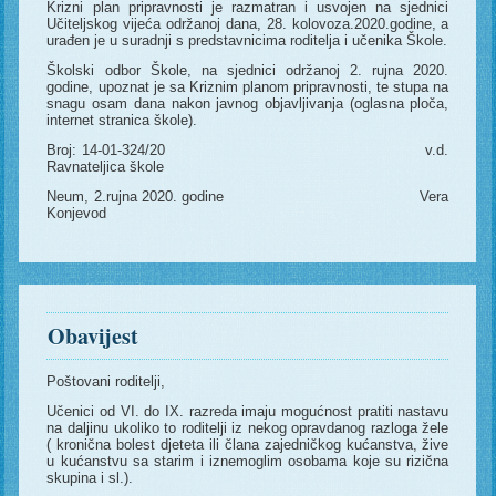
Krizni plan pripravnosti je razmatran i usvojen na sjednici
Učiteljskog vijeća održanoj dana, 28. kolovoza.2020.godine, a
urađen je u suradnji s predstavnicima roditelja i učenika Škole.
Školski odbor Škole, na sjednici održanoj 2. rujna 2020.
godine, upoznat je sa Kriznim planom pripravnosti, te stupa na
snagu osam dana nakon javnog objavljivanja (oglasna ploča,
internet stranica škole).
Broj: 14-01-324/20 v.d.
Ravnateljica škole
Neum, 2.rujna 2020. godine Vera
Konjevod
Obavijest
Poštovani roditelji,
Učenici od VI. do IX. razreda imaju mogućnost pratiti nastavu
na daljinu ukoliko to roditelji iz nekog opravdanog razloga žele
( kronična bolest djeteta ili člana zajedničkog kućanstva, žive
u kućanstvu sa starim i iznemoglim osobama koje su rizična
skupina i sl.).