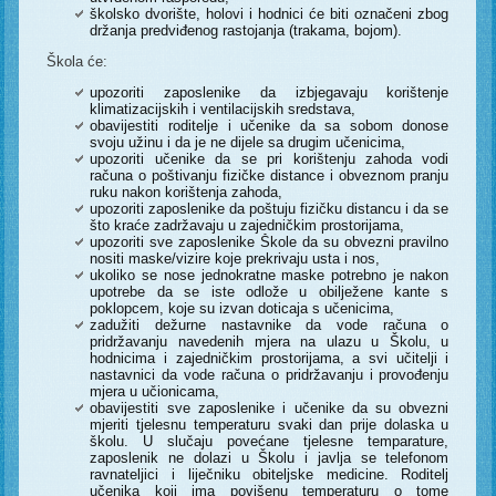
školsko dvorište, holovi i hodnici će biti označeni zbog
držanja predviđenog rastojanja (trakama, bojom).
Škola će:
upozoriti zaposlenike da izbjegavaju korištenje
klimatizacijskih i ventilacijskih sredstava,
obavijestiti roditelje i učenike da sa sobom donose
svoju užinu i da je ne dijele sa drugim učenicima,
upozoriti učenike da se pri korištenju zahoda vodi
računa o poštivanju fizičke distance i obveznom pranju
ruku nakon korištenja zahoda,
upozoriti zaposlenike da poštuju fizičku distancu i da se
što kraće zadržavaju u zajedničkim prostorijama,
upozoriti sve zaposlenike Škole da su obvezni pravilno
nositi maske/vizire koje prekrivaju usta i nos,
ukoliko se nose jednokratne maske potrebno je nakon
upotrebe da se iste odlože u obilježene kante s
poklopcem, koje su izvan doticaja s učenicima,
zadužiti dežurne nastavnike da vode računa o
pridržavanju navedenih mjera na ulazu u Školu, u
hodnicima i zajedničkim prostorijama, a svi učitelji i
nastavnici da vode računa o pridržavanju i provođenju
mjera u učionicama,
obavijestiti sve zaposlenike i učenike da su obvezni
mjeriti tjelesnu temperaturu svaki dan prije dolaska u
školu. U slučaju povećane tjelesne temparature,
zaposlenik ne dolazi u Školu i javlja se telefonom
ravnateljici i liječniku obiteljske medicine. Roditelj
učenika koji ima povišenu temperaturu o tome