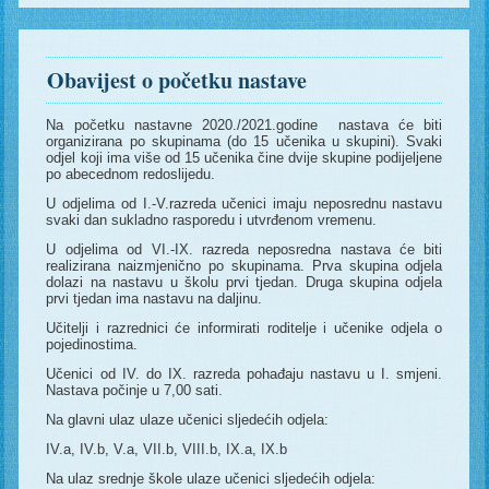
Obavijest o početku nastave
Na početku nastavne 2020./2021.godine nastava će biti
organizirana po skupinama (do 15 učenika u skupini). Svaki
odjel koji ima više od 15 učenika čine dvije skupine podijeljene
po abecednom redoslijedu.
U odjelima od I.-V.razreda učenici imaju neposrednu nastavu
svaki dan sukladno rasporedu i utvrđenom vremenu.
U odjelima od VI.-IX. razreda neposredna nastava će biti
realizirana naizmjenično po skupinama. Prva skupina odjela
dolazi na nastavu u školu prvi tjedan. Druga skupina odjela
prvi tjedan ima nastavu na daljinu.
Učitelji i razrednici će informirati roditelje i učenike odjela o
pojedinostima.
Učenici od IV. do IX. razreda pohađaju nastavu u I. smjeni.
Nastava počinje u 7,00 sati.
Na glavni ulaz ulaze učenici sljedećih odjela:
IV.a, IV.b, V.a, VII.b, VIII.b, IX.a, IX.b
Na ulaz srednje škole ulaze učenici sljedećih odjela: