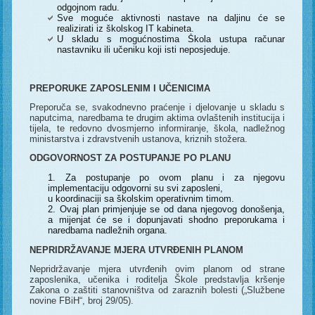
odgojnom radu.
Sve moguće aktivnosti nastave na daljinu će se
realizirati iz školskog IT kabineta.
U skladu s mogućnostima Škola ustupa računar
nastavniku ili učeniku koji isti neposjeduje.
PREPORUKE ZAPOSLENIM I UČENICIMA
Preporuča se, svakodnevno praćenje i djelovanje u skladu s
naputcima, naredbama te drugim aktima ovlaštenih institucija i
tijela, te redovno dvosmjerno informiranje, škola, nadležnog
ministarstva i zdravstvenih ustanova, kriznih stožera.
ODGOVORNOST ZA POSTUPANJE PO PLANU
Za postupanje po ovom planu i za njegovu
implementaciju odgovorni su svi zaposleni,
u koordinaciji sa školskim operativnim timom.
Ovaj plan primjenjuje se od dana njegovog donošenja,
a mijenjat će se i dopunjavati shodno preporukama i
naredbama nadležnih organa.
NEPRIDRŽAVANJE MJERA UTVRĐENIH PLANOM
Nepridržavanje mjera utvrđenih ovim planom od strane
zaposlenika, učenika i roditelja Škole predstavlja kršenje
Zakona o zaštiti stanovništva od zaraznih bolesti („Službene
novine FBiH“, broj 29/05).