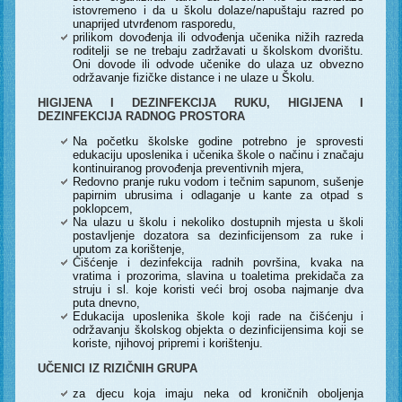
istovremeno i da u školu dolaze/napuštaju razred po
unaprijed utvrđenom rasporedu,
prilikom dovođenja ili odvođenja učenika nižih razreda
roditelji se ne trebaju zadržavati u školskom dvorištu.
Oni dovode ili odvode učenike do ulaza uz obvezno
održavanje fizičke distance i ne ulaze u Školu.
HIGIJENA I DEZINFEKCIJA RUKU, HIGIJENA I
DEZINFEKCIJA RADNOG PROSTORA
Na početku školske godine potrebno je sprovesti
edukaciju uposlenika i učenika škole o načinu i značaju
kontinuiranog provođenja preventivnih mjera,
Redovno pranje ruku vodom i tečnim sapunom, sušenje
papirnim ubrusima i odlaganje u kante za otpad s
poklopcem,
Na ulazu u školu i nekoliko dostupnih mjesta u školi
postavljenje dozatora sa dezinficijensom za ruke i
uputom za korištenje,
Čišćenje i dezinfekcija radnih površina, kvaka na
vratima i prozorima, slavina u toaletima prekidača za
struju i sl. koje koristi veći broj osoba najmanje dva
puta dnevno,
Edukacija uposlenika škole koji rade na čišćenju i
održavanju školskog objekta o dezinficijensima koji se
koriste, njihovoj pripremi i korištenju.
UČENICI IZ RIZIČNIH GRUPA
za djecu koja imaju neka od kroničnih oboljenja