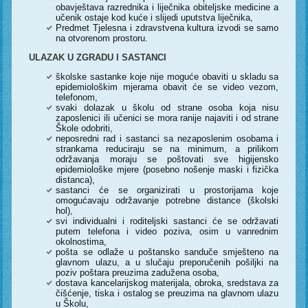
obavještava razrednika i liječnika obiteljske medicine a
učenik ostaje kod kuće i slijedi uputstva liječnika,
Predmet Tjelesna i zdravstvena kultura izvodi se samo
na otvorenom prostoru.
ULAZAK U ZGRADU I SASTANCI
školske sastanke koje nije moguće obaviti u skladu sa
epidemiološkim mjerama obavit će se video vezom,
telefonom,
svaki dolazak u školu od strane osoba koja nisu
zaposlenici ili učenici se mora ranije najaviti i od strane
Škole odobriti,
neposredni rad i sastanci sa nezaposlenim osobama i
strankama reduciraju se na minimum, a prilikom
održavanja moraju se poštovati sve higijensko
epidemiološke mjere (posebno nošenje maski i fizička
distanca),
sastanci će se organizirati u prostorijama koje
omogućavaju održavanje potrebne distance (školski
hol),
svi individualni i roditeljski sastanci će se održavati
putem telefona i video poziva, osim u vanrednim
okolnostima,
pošta se odlaže u poštansko sanduče smješteno na
glavnom ulazu, a u slučaju preporučenih pošiljki na
poziv poštara preuzima zadužena osoba,
dostava kancelarijskog materijala, obroka, sredstava za
čišćenje, tiska i ostalog se preuzima na glavnom ulazu
u Školu,