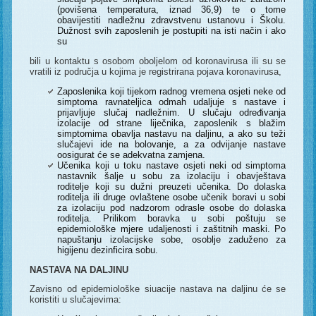
(povišena temperatura, iznad 36,9) te o tome
obavijestiti nadležnu zdravstvenu ustanovu i Školu.
Dužnost svih zaposlenih je postupiti na isti način i ako
su
bili u kontaktu s osobom oboljelom od koronavirusa ili su se
vratili iz područja u kojima je registrirana pojava koronavirusa,
Zaposlenika koji tijekom radnog vremena osjeti neke od
simptoma ravnateljica odmah udaljuje s nastave i
prijavljuje slučaj nadležnim. U slučaju određivanja
izolacije od strane liječnika, zaposlenik s blažim
simptomima obavlja nastavu na daljinu, a ako su teži
slučajevi ide na bolovanje, a za odvijanje nastave
oosigurat će se adekvatna zamjena.
Učenika koji u toku nastave osjeti neki od simptoma
nastavnik šalje u sobu za izolaciju i obavještava
roditelje koji su dužni preuzeti učenika. Do dolaska
roditelja ili druge ovlaštene osobe učenik boravi u sobi
za izolaciju pod nadzorom odrasle osobe do dolaska
roditelja. Prilikom boravka u sobi poštuju se
epidemiološke mjere udaljenosti i zaštitnih maski. Po
napuštanju izolacijske sobe, osoblje zaduženo za
higijenu dezinficira sobu.
NASTAVA NA DALJINU
Zavisno od epidemiološke siuacije nastava na daljinu će se
koristiti u slučajevima: