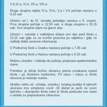
V.b,VI.a, VI.b, VII.a, VIII.a
Druga skupina odjela IV.a, IV.b, V,a i V.b počinje nastavu u
9,15 sati
Učenici od I. do III. razreda pohađaju nastavu u II. smjeni.
Prva skupina počinje u 12,55 sati, a druga skupina u 15,15
sati. Sve skupine ulaze na glavni ulaz.
Učenici I. razreda s roditeljima dolaze prvi dan pred školu u
13,15 sati gdje će se izvršiti prozivka po odjelima i gdje će
roditelji dobiti osnovne informacije.
U Područnoj školi u Gradcu nastava počinje u 7,45 sati.
U Područnoj školi u Hutovu nastava počinje u 9,15 sati.
Molimo učenike i roditelje da poštuju propisane epidemiološke
mjere.
Potrebno je držati fizičku distancu prema oznakama ispred
škole i po školskim hodnicima. Pri ulazu i izlazu iz škole
obvezno je nošenje maske.
Ukoliko netko od učitelja, učenika i ostalog osoblja ili njihovih
ukućana ima simptome covid -19 dužan je javiti se svom
liječniku i obavijestiti školu kako bi škola poduzela sve mjere
u skladu sa preporukama zdravstva.