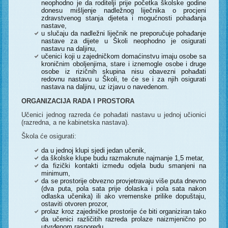
neophodno je da roditelji prije početka školske godine
donesu mišljenje nadležnog liječnika o procjeni
zdravstvenog stanja djeteta i mogućnosti pohađanja
nastave,
u slučaju da nadležni liječnik ne preporučuje pohađanje
nastave za dijete u Školi neophodno je osigurati
nastavu na daljinu,
učenici koji u zajedničkom domaćinstvu imaju osobe sa
kroničnim oboljenjima, stare i iznemogle osobe i druge
osobe iz rizičnih skupina nisu obavezni pohađati
redovnu nastavu u Školi, te će se i za njih osigurati
nastava na daljinu, uz izjavu o navedenom.
ORGANIZACIJA RADA I PROSTORA
Učenici jednog razreda će pohađati nastavu u jednoj učionici
(razredna, a ne kabinetska nastava).
Škola će osigurati:
da u jednoj klupi sjedi jedan učenik,
da školske klupe budu razmaknute najmanje 1,5 metar,
da fizički kontakti između odjela budu smanjeni na
minimum,
da se prostorije obvezno provjetravaju više puta dnevno
(dva puta, pola sata prije dolaska i pola sata nakon
odlaska učenika) ili ako vremenske prilike dopuštaju,
ostaviti otvoren prozor,
prolaz kroz zajedničke prostorije će biti organiziran tako
da učenici različitih razreda prolaze naizmjenično po
utvrđenom rasporedu,