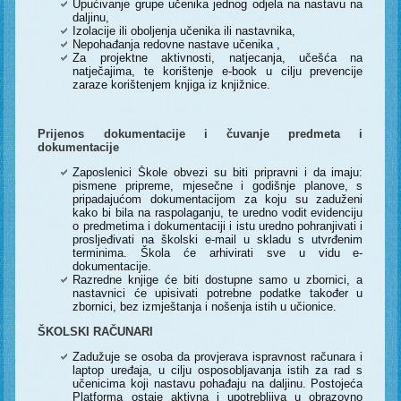
Upućivanje grupe učenika jednog odjela na nastavu na
daljinu,
Izolacije ili oboljenja učenika ili nastavnika,
Nepohađanja redovne nastave učenika ,
Za projektne aktivnosti, natjecanja, učešća na
natječajima, te korištenje e-book u cilju prevencije
zaraze korištenjem knjiga iz knjižnice.
Prijenos dokumentacije i čuvanje predmeta i
dokumentacije
Zaposlenici Škole obvezi su biti pripravni i da imaju:
pismene pripreme, mjesečne i godišnje planove, s
pripadajućom dokumentacijom za koju su zaduženi
kako bi bila na raspolaganju, te uredno vodit evidenciju
o predmetima i dokumentaciji i istu uredno pohranjivati i
prosljeđivati na školski e-mail u skladu s utvrđenim
terminima. Škola će arhivirati sve u vidu e-
dokumentacije.
Razredne knjige će biti dostupne samo u zbornici, a
nastavnici će upisivati potrebne podatke također u
zbornici, bez izmještanja i nošenja istih u učionice.
ŠKOLSKI RAČUNARI
Zadužuje se osoba da provjerava ispravnost računara i
laptop uređaja, u cilju osposobljavanja istih za rad s
učenicima koji nastavu pohađaju na daljinu. Postojeća
Platforma ostaje aktivna i upotrebljiva u obrazovno