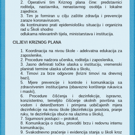
Operativni tim Kriznog plana čine: predstavnici
roditelja, nastavnika, nenastavnog osoblja i lokalne
zajednice.
Tim je formiran u cilju zaštite zdravlja i prevencije
zaraze koronavirusom,
da kontinuirano prati epidemiološku situaciju i organizira
rad u Školi shodno
odlukama relevantnih tijela, ministarstava i institucija.
CILJEVI KRIZNOG PLANA
Koordinacija na nivou škole - adekvatna edukacija za
zaposlenike,
Procedure nadzora učenika, roditelja i zaposlenika,
Jasno definirati točke ulaska u instituciju, vremenski
planirati termine ulaska učenika u školu,
Timovi za brze odgovore (krizni timovi na dnevnoj
bazi),
Mjere prevencije i kontrole i komunikacija sa
zdravstvenim institucijama (obavezno korištenje rukavica
i maski),
Procedure čišćenja i dezinfekcije, ispravno,
konzistentno, temeljito čišćenje okolnih površina sa
vodom i deterdžentom i primjena uobičajenih mjera
dezinfekcije na nivou škole (dezinfekcija prostora, pranje
ruku, te dezinfekcija obuće na ulazima u školu),
Sigurnosni postupci – protokol,
Komunikacija o riziku, provoditi brzu i redovnu internu
komunikaciju,
Svakodnevno praćenje i evidencija stanja u školi kroz