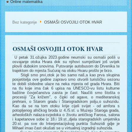
Online matematika
Bez kategorije
OSMAŠI OSVOJILI OTOK HVAR
OSMAŠI OSVOJILI OTOK HVAR
U petak 31.ožujka 2023.godine neumski su osmaši pošli u
osvajanje otoka Hvara dok su njihovi sumještani još uvijek
plovili dubokim snovima. Putovanje autobusom do Drvenika te
trajektom do mjesta Sućuraj na otoku Hvaru prošlo je brzo.
Stigli smo prvi,otok je bio samo naš,a kao prva skupina
posjetitelja ove godine zapravo smo otvorili turističku sezonu
te dobili slobodne ulaze na neka mjesta od grada Hvara. Biti
na tlu koje ima čak 6 upisa na UNESCO-vu listu kulturne
baštine čovječanstva zaista je čast. Naučili smo štošta o
procesiji "Za križem", o čipki od agave, o mediteranskoj
prehrani, o Starom gradu i Starogradskom polju,o suhozidu.
Kao da se na tom otoku krije cijeli svijet - od amfora s
potopljenog afričkog broda iz 4./5.st. u Muzeju Staroga grada,
arheoloških nalaza-svjedoka o životu antičkog Farosa, salona
i kapetanove sobe iz 18.i 19.st.,djela starogradskih umjetnika
20.st. pa sve do Interpretacijskog punkta Suhozidi gdje je
Mihael imao čast okušati se u virtualnoj izgradnji suhozida.