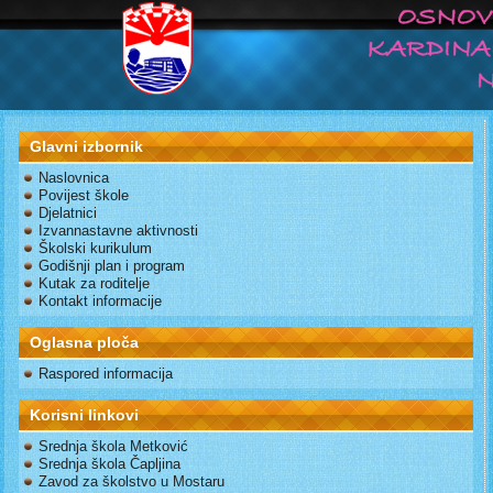
Glavni izbornik
Naslovnica
Povijest škole
Djelatnici
Izvannastavne aktivnosti
Školski kurikulum
Godišnji plan i program
Kutak za roditelje
Kontakt informacije
Oglasna ploča
Raspored informacija
Korisni linkovi
Srednja škola Metković
Srednja škola Čapljina
Zavod za školstvo u Mostaru