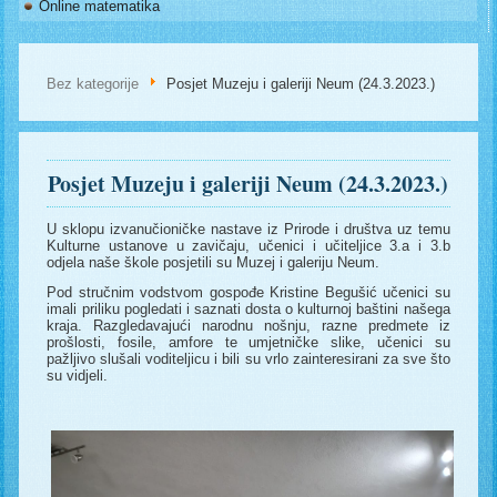
Online matematika
Bez kategorije
Posjet Muzeju i galeriji Neum (24.3.2023.)
Posjet Muzeju i galeriji Neum (24.3.2023.)
U sklopu izvanučioničke nastave iz Prirode i društva uz temu
Kulturne ustanove u zavičaju, učenici i učiteljice 3.a i 3.b
odjela naše škole posjetili su Muzej i galeriju Neum.
Pod stručnim vodstvom gospođe Kristine Begušić učenici su
imali priliku pogledati i saznati dosta o kulturnoj baštini našega
kraja. Razgledavajući narodnu nošnju, razne predmete iz
prošlosti, fosile, amfore te umjetničke slike, učenici su
pažljivo slušali voditeljicu i bili su vrlo zainteresirani za sve što
su vidjeli.