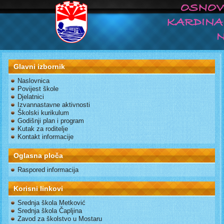
Glavni izbornik
Naslovnica
Povijest škole
Djelatnici
Izvannastavne aktivnosti
Školski kurikulum
Godišnji plan i program
Kutak za roditelje
Kontakt informacije
Oglasna ploča
Raspored informacija
Korisni linkovi
Srednja škola Metković
Srednja škola Čapljina
Zavod za školstvo u Mostaru