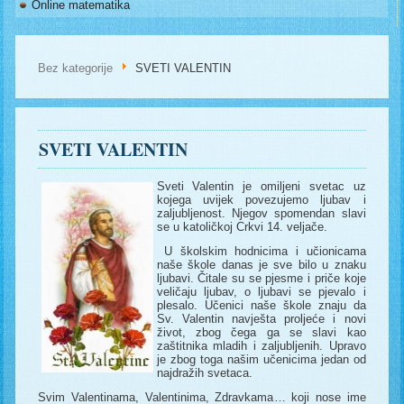
Online matematika
Bez kategorije
SVETI VALENTIN
SVETI VALENTIN
Sveti Valentin je omiljeni svetac uz
kojega uvijek povezujemo ljubav i
zaljubljenost. Njegov spomendan slavi
se u katoličkoj Crkvi 14. veljače.
U školskim hodnicima i učionicama
naše škole danas je sve bilo u znaku
ljubavi. Čitale su se pjesme i priče koje
veličaju ljubav, o ljubavi se pjevalo i
plesalo. Učenici naše škole znaju da
Sv. Valentin navješta proljeće i novi
život, zbog čega ga se slavi kao
zaštitnika mladih i zaljubljenih. Upravo
je zbog toga našim učenicima jedan od
najdražih svetaca.
Svim Valentinama, Valentinima, Zdravkama… koji nose ime