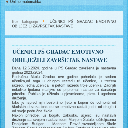
Online matematika
Bez kategorije
UČENICI PŠ GRADAC EMOTIVNO
OBILJEŽILI ZAVRŠETAK NASTAVE
UČENICI PŠ GRADAC EMOTIVNO
OBILJEŽILI ZAVRŠETAK NASTAVE
Dana 12.6.2024. godine u PŠ Gradac završena je nastavna
godina 2023./2024.
Područnu školu Gradac ove godine pohađalo je sedam
učenika,od toga u drugom razredu tri učenice, u trećem
razredu jedna učenica i u petom razredu troje učenika. Zadnjih
nekoliko tjedana marljivo su pripremali nastup za današnju
priredbu. Publika je uživala u pjesmicama, plesu i ugodnom
druženju.
Iako je ispred njih bezbrižno ljeto u kojem će odmoriti od
školskih obveza ipak su se emotivno rastali jedni od drugih i
od svoje područne škole.
Nakon priredbe, uz bogatu zakusku, učenici su nastavili
druženje sa svojom nastavnicom Marijom Šutalo, učiteljicama
Danijelom Butigan i Marinom Prović,ravnateljicom škole