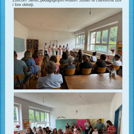
Zoricom Sentić,pedagoginjom Anđom Šutalo te članovima uže
i šire obitelji.