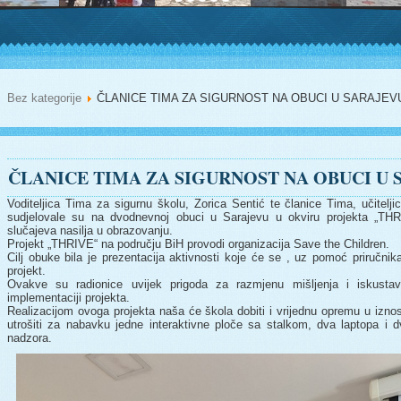
Bez kategorije
ČLANICE TIMA ZA SIGURNOST NA OBUCI U SARAJEV
ČLANICE TIMA ZA SIGURNOST NA OBUCI U
Voditeljica Tima za sigurnu školu, Zorica Sentić te članice Tima, učitel
sudjelovale su na dvodnevnoj obuci u Sarajevu u okviru projekta „THR
slučajeva nasilja u obrazovanju.
Projekt „THRIVE“ na području BiH provodi organizacija Save the Children.
Cilj obuke bila je prezentacija aktivnosti koje će se , uz pomoć priručnik
projekt.
Ovakve su radionice uvijek prigoda za razmjenu mišljenja i iskustav
implementaciji projekta.
Realizacijom ovoga projekta naša će škola dobiti i vrijednu opremu u izn
utrošiti za nabavku jedne interaktivne ploče sa stalkom, dva laptopa i 
nadzora.