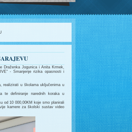
U
 SARAJEVU
jice Draženka Jogunica i Anita Krmek,
IVE“ - Smanjenje rizika opasnosti i
a, realizirati u školama uključenima u
a te definiranje narednih koraka u
osu od 10 000,00KM koje smo planirali
dvije kamere za školski sustav video