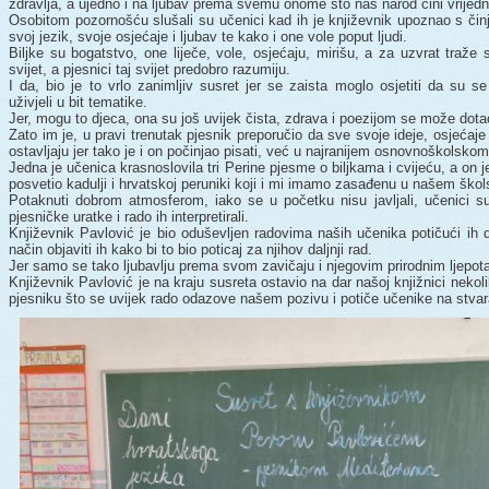
zdravlja, a ujedno i na ljubav prema svemu onome što naš narod čini vrijed
Osobitom pozornošću slušali su učenici kad ih je književnik upoznao s činje
svoj jezik, svoje osjećaje i ljubav te kako i one vole poput ljudi.
Biljke su bogatstvo, one liječe, vole, osjećaju, mirišu, a za uzvrat traže
svijet, a pjesnici taj svijet predobro razumiju.
I da, bio je to vrlo zanimljiv susret jer se zaista moglo osjetiti da su se 
uživjeli u bit tematike.
Jer, mogu to djeca, ona su još uvijek čista, zdrava i poezijom se može dotać
Zato im je, u pravi trenutak pjesnik preporučio da sve svoje ideje, osjećaje
ostavljaju jer tako je i on počinjao pisati, već u najranijem osnovnoškolskom
Jedna je učenica krasnoslovila tri Perine pjesme o biljkama i cvijeću, a on 
posvetio kadulji i hrvatskoj peruniki koji i mi imamo zasađenu u našem ško
Potaknuti dobrom atmosferom, iako se u početku nisu javljali, učenici su
pjesničke uratke i rado ih interpretirali.
Književnik Pavlović je bio oduševljen radovima naših učenika potičući ih 
način objaviti ih kako bi to bio poticaj za njihov daljnji rad.
Jer samo se tako ljubavlju prema svom zavičaju i njegovim prirodnim ljepotam
Književnik Pavlović je na kraju susreta ostavio na dar našoj knjižnici neko
pjesniku što se uvijek rado odazove našem pozivu i potiče učenike na stvar