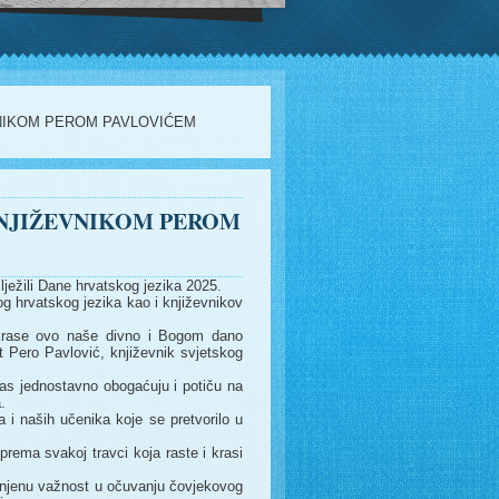
VNIKOM PEROM PAVLOVIĆEM
 KNJIŽEVNIKOM PEROM
ježili Dane hrvatskog jezika 2025.
g hrvatskog jezika kao i književnikov
e krase ovo naše divno i Bogom dano
t Pero Pavlović, književnik svjetskog
nas jednostavno obogaćuju i potiču na
.
 i naših učenika koje se pretvorilo u
 prema svakoj travci koja raste i krasi
, njenu važnost u očuvanju čovjekovog