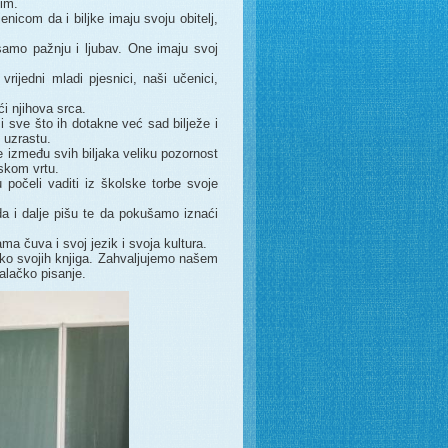
nim.
nicom da i biljke imaju svoju obitelj,
 samo pažnju i ljubav. One imaju svoj
vrijedni mladi pjesnici, naši učenici,
i njihova srca.
 i sve što ih dotakne već sad bilježe i
 uzrastu.
je između svih biljaka veliku pozornost
lskom vrtu.
 počeli vaditi iz školske torbe svoje
da i dalje pišu te da pokušamo iznaći
a čuva i svoj jezik i svoja kultura.
liko svojih knjiga. Zahvaljujemo našem
alačko pisanje.