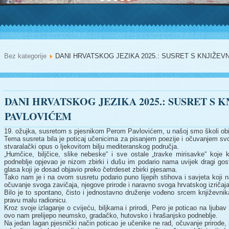
Bez kategorije
DANI HRVATSKOG JEZIKA 2025.: SUSRET S KNJIŽE
DANI HRVATSKOG JEZIKA 2025.: SUSRET S
PAVLOVIĆEM
19. ožujka, susretom s pjesnikom Perom Pavlovićem, u našoj smo školi obil
Tema susreta bila je poticaj učenicima za pisanjem poezije i očuvanjem svo
stvaralački opus o ljekovitom bilju mediteranskog područja.
„Humčice, biljčice, slike nebeske“ i sve ostale „travke mirisavke“ koj
podneblje opjevao je nizom zbirki i dušu im podario nama uvijek dragi gos
glasa koji je dosad objavio preko četrdeset zbirki pjesama.
Tako nam je i na ovom susretu podario puno lijepih stihova i savjeta koji 
očuvanje svoga zavičaja, njegove prirode i naravno svoga hrvatskog izričaja
Bilo je to spontano, čisto i jednostavno druženje vođeno srcem književnika
pravu malu radionicu.
Kroz svoje izlaganje o cvijeću, biljkama i prirodi, Pero je poticao na ljubav
ovo nam prelijepo neumsko, gradačko, hutovsko i hrašanjsko podneblje.
Na jedan lagan pjesnički način poticao je učenike ne rad, očuvanje prirode