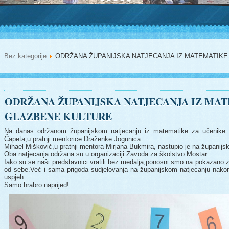
Bez kategorije
ODRŽANA ŽUPANIJSKA NATJECANJA IZ MATEMATIKE
ODRŽANA ŽUPANIJSKA NATJECANJA IZ MAT
GLAZBENE KULTURE
Na danas održanom županijskom natjecanju iz matematike za učenike 5.
Čapeta,u pratnji mentorice Draženke Jogunica.
Mihael Mišković,u pratnji mentora Mirjana Bukmira, nastupio je na županij
Oba natjecanja održana su u organizaciji Zavoda za školstvo Mostar.
Iako su se naši predstavnici vratili bez medalja,ponosni smo na pokazano z
od sebe.Već i sama prigoda sudjelovanja na županijskom natjecanju nakon 
uspjeh.
Samo hrabro naprijed!