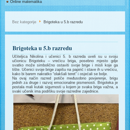
Online matematika
Bez kategorije
Brigoteka u 5.b razredu
Brigoteka u 5.b razredu
Učiteljica Nikolina i učenici 5. b razreda uveli su u svoju
učionicu Brigoteku – vrećicu briga, posebno mjesto gdje
svatko može simbolično ostaviti svoje brige i misli koje ga
tište. Učenici svoje brige zapišu na papirić i stave ih u vrećicu,
kako bi barem nakratko “olakšali teret” i osjećali se bolje.
Na ovaj način razred potiče međusobno povjerenje, brigu
jednih za druge i razvoj emocionalne pismenosti. Brigoteka je
postala mali kutak sigurnosti u kojem je svaka briga važna, a
svaki učenik ima podršku svoje razredne zajednice.