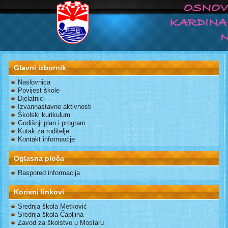
Glavni izbornik
Naslovnica
Povijest škole
Djelatnici
Izvannastavne aktivnosti
Školski kurikulum
Godišnji plan i program
Kutak za roditelje
Kontakt informacije
Oglasna ploča
Raspored informacija
Korisni linkovi
Srednja škola Metković
Srednja škola Čapljina
Zavod za školstvo u Mostaru