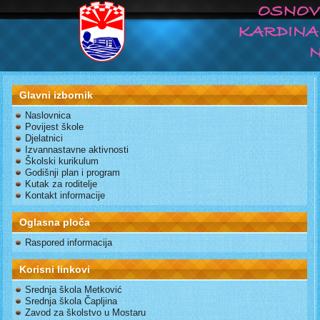
Glavni izbornik
Naslovnica
Povijest škole
Djelatnici
Izvannastavne aktivnosti
Školski kurikulum
Godišnji plan i program
Kutak za roditelje
Kontakt informacije
Oglasna ploča
Raspored informacija
Korisni linkovi
Srednja škola Metković
Srednja škola Čapljina
Zavod za školstvo u Mostaru