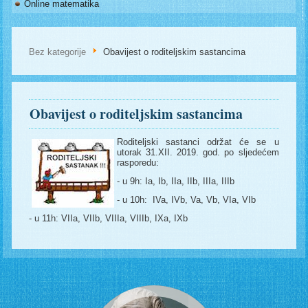
Online matematika
Bez kategorije
Obavijest o roditeljskim sastancima
Obavijest o roditeljskim sastancima
Roditeljski sastanci održat će se u
utorak 31.XII. 2019. god. po sljedećem
rasporedu:
- u 9h: Ia, Ib, IIa, IIb, IIIa, IIIb
- u 10h: IVa, IVb, Va, Vb, VIa, VIb
- u 11h: VIIa, VIIb, VIIIa, VIIIb, IXa, IXb