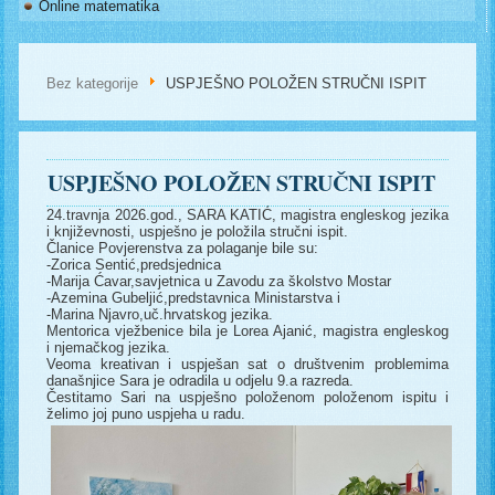
Online matematika
Bez kategorije
USPJEŠNO POLOŽEN STRUČNI ISPIT
USPJEŠNO POLOŽEN STRUČNI ISPIT
24.travnja 2026.god., SARA KATIĆ, magistra engleskog jezika
i književnosti, uspješno je položila stručni ispit.
Članice Povjerenstva za polaganje bile su:
-Zorica Sentić,predsjednica
-Marija Ćavar,savjetnica u Zavodu za školstvo Mostar
-Azemina Gubeljić,predstavnica Ministarstva i
-Marina Njavro,uč.hrvatskog jezika.
Mentorica vježbenice bila je Lorea Ajanić, magistra engleskog
i njemačkog jezika.
Veoma kreativan i uspješan sat o društvenim problemima
današnjice Sara je odradila u odjelu 9.a razreda.
Čestitamo Sari na uspješno položenom položenom ispitu i
želimo joj puno uspjeha u radu.