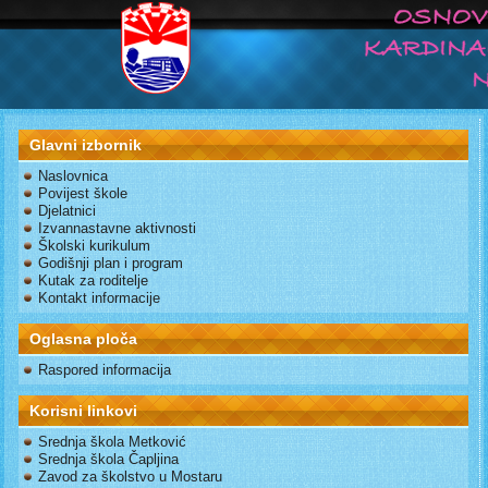
Glavni izbornik
Naslovnica
Povijest škole
Djelatnici
Izvannastavne aktivnosti
Školski kurikulum
Godišnji plan i program
Kutak za roditelje
Kontakt informacije
Oglasna ploča
Raspored informacija
Korisni linkovi
Srednja škola Metković
Srednja škola Čapljina
Zavod za školstvo u Mostaru