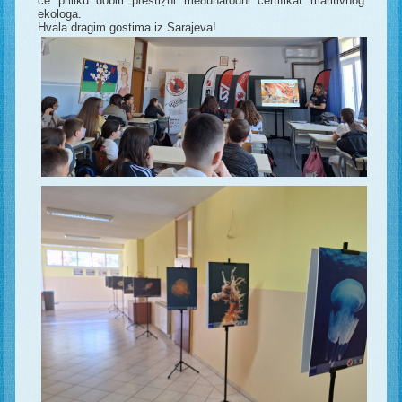
će priliku dobiti prestiẓ̌ni međunarodni certifikat maritivnog
ekologa.
Hvala dragim gostima iz Sarajeva!