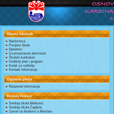
Glavni izbornik
Naslovnica
Povijest škole
Djelatnici
Izvannastavne aktivnosti
Školski kurikulum
Godišnji plan i program
Kutak za roditelje
Kontakt informacije
Oglasna ploča
Raspored informacija
Korisni linkovi
Srednja škola Metković
Srednja škola Čapljina
Zavod za školstvo u Mostaru