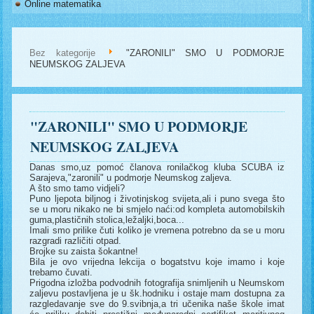
Online matematika
Bez kategorije
"ZARONILI" SMO U PODMORJE
NEUMSKOG ZALJEVA
"ZARONILI" SMO U PODMORJE
NEUMSKOG ZALJEVA
Danas smo,uz pomoć članova ronilačkog kluba SCUBA iz
Sarajeva,"zaronili" u podmorje Neumskog zaljeva.
A što smo tamo vidjeli?
Puno ljepota biljnog i životinjskog svijeta,ali i puno svega što
se u moru nikako ne bi smjelo naći:od kompleta automobilskih
guma,plastičnih stolica,ležaljki,boca...
Imali smo prilike čuti koliko je vremena potrebno da se u moru
razgradi različiti otpad.
Brojke su zaista šokantne!
Bila je ovo vrijedna lekcija o bogatstvu koje imamo i koje
trebamo čuvati.
Prigodna izložba podvodnih fotografija snimljenih u Neumskom
zaljevu postavljena je u šk.hodniku i ostaje mam dostupna za
razgledavanje sve do 9.svibnja,a tri učenika naše škole imat