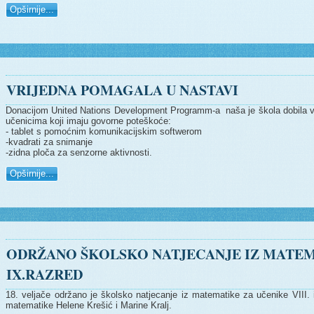
Opširnije...
VRIJEDNA POMAGALA U NASTAVI
Donacijom United Nations Development Programm-a naša je škola dobila v
učenicima koji imaju govorne poteškoće:
- tablet s pomoćnim komunikacijskim softwerom
-kvadrati za snimanje
-zidna ploča za senzorne aktivnosti.
Opširnije...
ODRŽANO ŠKOLSKO NATJECANJE IZ MATEMAT
IX.RAZRED
18. veljače održano je školsko natjecanje iz matematike za učenike VIII. i
matematike Helene Krešić i Marine Kralj.