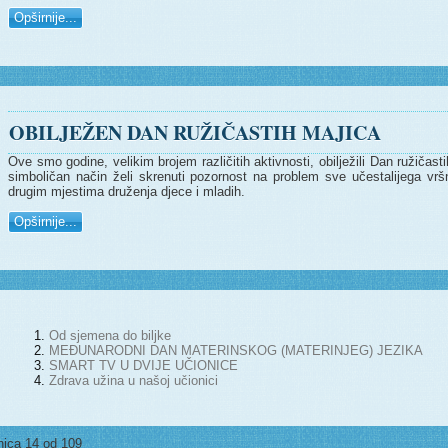
Opširnije...
OBILJEŽEN DAN RUŽIČASTIH MAJICA
Ove smo godine, velikim brojem različitih aktivnosti, obilježili Dan ružičas
simboličan način želi skrenuti pozornost na problem sve učestalijega vrš
drugim mjestima druženja djece i mladih.
Opširnije...
Od sjemena do biljke
MEĐUNARODNI DAN MATERINSKOG (MATERINJEG) JEZIKA
SMART TV U DVIJE UČIONICE
Zdrava užina u našoj učionici
nica 14 od 109