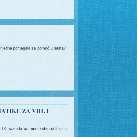
rijedna pomagala za pomoć u nastavi
IKE ZA VIII. I
 IX. razreda uz mentorstvo učiteljica