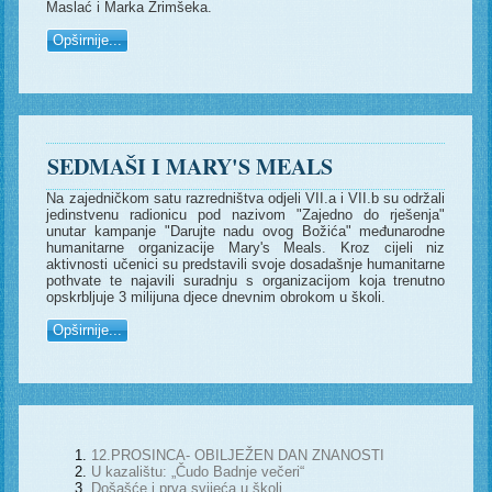
Maslać i Marka Zrimšeka.
Opširnije...
SEDMAŠI I MARY'S MEALS
Na zajedničkom satu razredništva odjeli VII.a i VII.b su održali
jedinstvenu radionicu pod nazivom "Zajedno do rješenja"
unutar kampanje "Darujte nadu ovog Božića" međunarodne
humanitarne organizacije Mary's Meals. Kroz cijeli niz
aktivnosti učenici su predstavili svoje dosadašnje humanitarne
pothvate te najavili suradnju s organizacijom koja trenutno
opskrbljuje 3 milijuna djece dnevnim obrokom u školi.
Opširnije...
12.PROSINCA- OBILJEŽEN DAN ZNANOSTI
U kazalištu: „Čudo Badnje večeri“
Došašće i prva svijeća u školi