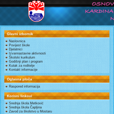
Glavni izbornik
Naslovnica
Povijest škole
Djelatnici
Izvannastavne aktivnosti
Školski kurikulum
Godišnji plan i program
Kutak za roditelje
Kontakt informacije
Oglasna ploča
Raspored informacija
Korisni linkovi
Srednja škola Metković
Srednja škola Čapljina
Zavod za školstvo u Mostaru