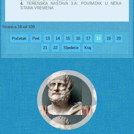
TERENSKA NASTAVA 3.A: POVRATAK U NEKA
STARA VREMENA
Stranica 18 od 109
Početak
Pret
13
14
15
16
17
18
19
20
21
22
Sljedeće
Kraj