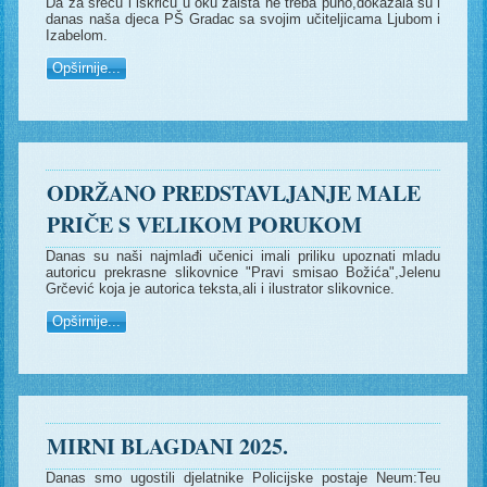
Da za sreću i iskricu u oku zaista ne treba puno,dokazala su i
danas naša djeca PŠ Gradac sa svojim učiteljicama Ljubom i
Izabelom.
Opširnije...
ODRŽANO PREDSTAVLJANJE MALE
PRIČE S VELIKOM PORUKOM
Danas su naši najmlađi učenici imali priliku upoznati mladu
autoricu prekrasne slikovnice "Pravi smisao Božića",Jelenu
Grčević koja je autorica teksta,ali i ilustrator slikovnice.
Opširnije...
MIRNI BLAGDANI 2025.
Danas smo ugostili djelatnike Policijske postaje Neum:Teu