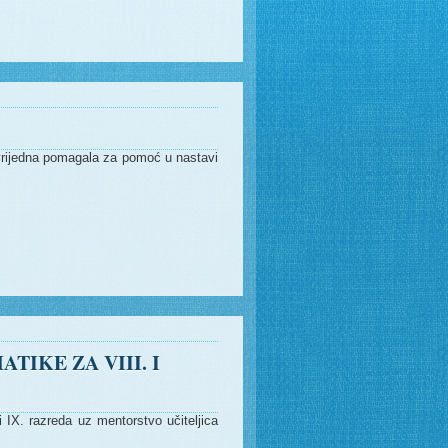
rijedna pomagala za pomoć u nastavi
IKE ZA VIII. I
 IX. razreda uz mentorstvo učiteljica