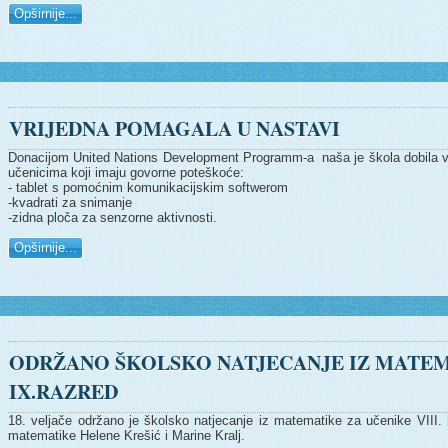
Opširnije...
VRIJEDNA POMAGALA U NASTAVI
Donacijom United Nations Development Programm-a naša je škola dobila v
učenicima koji imaju govorne poteškoće:
- tablet s pomoćnim komunikacijskim softwerom
-kvadrati za snimanje
-zidna ploča za senzorne aktivnosti.
Opširnije...
ODRŽANO ŠKOLSKO NATJECANJE IZ MATEMAT
IX.RAZRED
18. veljače održano je školsko natjecanje iz matematike za učenike VIII. i
matematike Helene Krešić i Marine Kralj.