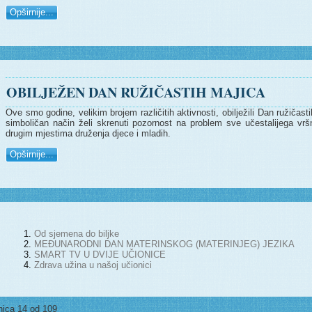
Opširnije...
OBILJEŽEN DAN RUŽIČASTIH MAJICA
Ove smo godine, velikim brojem različitih aktivnosti, obilježili Dan ružičas
simboličan način želi skrenuti pozornost na problem sve učestalijega vrš
drugim mjestima druženja djece i mladih.
Opširnije...
Od sjemena do biljke
MEĐUNARODNI DAN MATERINSKOG (MATERINJEG) JEZIKA
SMART TV U DVIJE UČIONICE
Zdrava užina u našoj učionici
nica 14 od 109