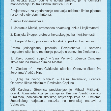
15. ožujka 2023. godine u hotelu Brotnjo, jer je domaćin
manifestacije OŠ fra Didaka Buntića Čitluk.
Povjerenstvo za vrjednovanje recitacija odabralo lirske pjesme
na temelju utvrđenih kriterija.
Članovi Povjerenstva su:
1. Jadranka Medić, profesorica hrvatskog jezika i književnosti
2. Danijela Škegro, profesor hrvatskog jezika i književnosti
3. Josipa Volarić, profesorica hrvatskog jezika i književnosti
Prema jednoglasnoj prosudbi Povjerenstva u sastavu
nagrađeni učenici u recitiranju poezije u osnovnim školama su:
1. „Kako pomoći svijetu“ – Sara Penavić, učenica Osnovne
škole Antuna Branka Šimića Mostar
2. „Gledam te“ – Ana Cvitković, učenica Osnovne škole fra
Jeronima Vladića Ripci
2. „Trag za novog putnika“ – Laura Jovanović, učenica
Osnovne škole Vladimira Pavlovića Čapljina
OŠ Kardinala Stepinca predstavljao je Mihael Mišković,
učenik 6.razreda koji je zamijenio Kristinu Sentić,učenicu
9.razreda, pobjednicu školskog natjecanja koja se u vrijeme
županijskog natjecanja nalazila na terenskoj nastavi u
Vukovaru.