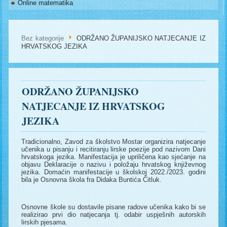
Online matematika
Bez kategorije
ODRŽANO ŽUPANIJSKO NATJECANJE IZ
HRVATSKOG JEZIKA
ODRŽANO ŽUPANIJSKO
NATJECANJE IZ HRVATSKOG
JEZIKA
Tradicionalno, Zavod za školstvo Mostar organizira natjecanje
učenika u pisanju i recitiranju lirske poezije pod nazivom Dani
hrvatskoga jezika. Manifestacija je upriličena kao sjećanje na
objavu Deklaracije o nazivu i položaju hrvatskog književnog
jezika. Domaćin manifestacije u školskoj 2022./2023. godini
bila je Osnovna škola fra Didaka Buntića Čitluk.
Osnovne škole su dostavile pisane radove učenika kako bi se
realizirao prvi dio natjecanja tj. odabir uspješnih autorskih
lirskih pjesama.