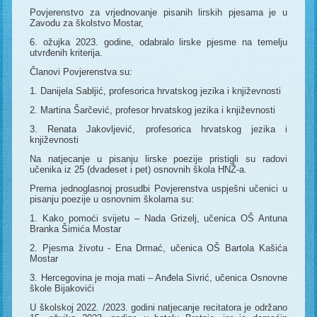
Povjerenstvo za vrjednovanje pisanih lirskih pjesama je u
Zavodu za školstvo Mostar,
6. ožujka 2023. godine, odabralo lirske pjesme na temelju
utvrđenih kriterija.
Članovi Povjerenstva su:
1. Danijela Sabljić, profesorica hrvatskog jezika i književnosti
2. Martina Šarčević, profesor hrvatskog jezika i književnosti
3. Renata Jakovljević, profesorica hrvatskog jezika i
književnosti
Na natjecanje u pisanju lirske poezije pristigli su radovi
učenika iz 25 (dvadeset i pet) osnovnih škola HNŽ-a.
Prema jednoglasnoj prosudbi Povjerenstva uspješni učenici u
pisanju poezije u osnovnim školama su:
1. Kako pomoći svijetu – Nada Grizelj, učenica OŠ Antuna
Branka Šimića Mostar
2. Pjesma životu - Ena Drmać, učenica OŠ Bartola Kašića
Mostar
3. Hercegovina je moja mati – Anđela Sivrić, učenica Osnovne
škole Bijakovići
U školskoj 2022. /2023. godini natjecanje recitatora je održano