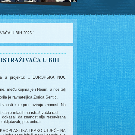
AČA U BIH 2025.“
ISTRAŽIVAČA U BIH
ovala u projektu: „ EUROPSKA NOĆ
ine, među kojima je i Neum, a nositelj
ila je ravnateljica Zorica Sentić.
ktivnosti koje promoviraju znanost. Na
oticanje mladih na istraživački rad.
 dokazali da znanost nije rezervirana
zaključivali, prezentirali…
O JE MIKROPLASTIKA I KAKO UTJEČE NA