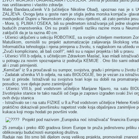
ŽIVOT MORSKIH ORGANIZAMA I ČOVJEKA. Svima je poslala jasnu poruku 
nas uništavamo i vlastito zdravlje.
Matej Đandara,učenik V.b (učiteljice Nikoline Obad), upoznao nas
ZALJEVA. Ovoga ljeta u goste nam je stigla jedna morska kornjača- glav
medvjedica! Dupini u Neumskom zaljevu nisu rijetkost, ali zato periske jesu
- More, tj. PLIMA I OSEKA, bili su predmetom istraživanja još jedne skupin
budućih znanstvenika. Oni su pratili i mjerili razliku razine mora u Neu
zaključili da je ta razina 40 cm.
- Učenici uključeni u sekciju ROBOTIKE, sa svojim učiteljem mentorom Z
Matuškom, osmislili su projekt automatizacije zalijevanja školskog
Informatička tehnologija i njena primjena u životu, s naglaskom na uštedu v
„Zvuči komplicirano, ali baš cool!!“, rekli su u najavi projekta i bili u pravu.
- Učenici VIII.b odjela, s učiteljicom Zdravkom Maslać, kao mladi istraživači
u potragu za novim spoznajama iz područja KEMIJE . Ono što sami odrade, 
ali i znati primijeniti.
„Kemičari“ iz 9.a proučavali su sumpor, svojstva, građu i primjenu u životu 
- Zadatak učenika VI.b odjela, na satu BIOLOGIJE, bio je vezan za istraživ
tvari iz prirode. Istraživali su svojstva tvari koje su dobili na promatra
posudice, sve djeluje puno zanimljivije!
- Učenici VIII.b, pod vodstvom učiteljice Marijane Njavro, na satu BIO
životinjske stanice te tako naučili od čega je zapravo izgrađen svaki živi o
ovih dviju stanica
- Istraživalo se i na satu FIZIKE u 9.a.Pod vodstvom učiteljice Helene Kreš
praktično dokazivali površinsku napetost vode koja objašnjava zanimljive p
kukaca koji mogu hodati po površini vode.
Projekt pod nazivom „Europska noć istraživača“ financira Europ
25 zemalja i preko 400 gradova širom Europe te pruža jedinstvenu priliku 
oblikovanju budućnosti europskog društva.
Raduje nas što smo bili dijelom ovog velikog projekta, promovirali znanost u