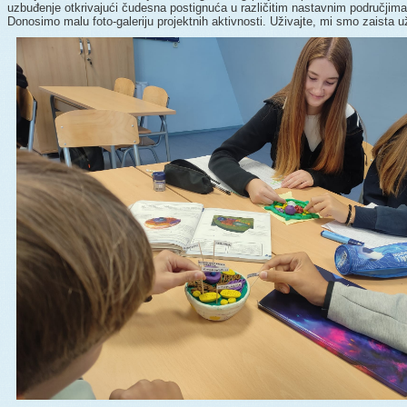
uzbuđenje otkrivajući čudesna postignuća u različitim nastavnim područjima i 
Donosimo malu foto-galeriju projektnih aktivnosti. Uživajte, mi smo zaista už