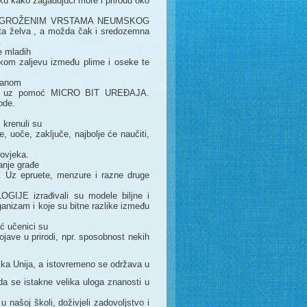
kako zagađujući more i prirodu oko
 je s UGROŽENIM VRSTAMA NEUMSKOG
ata želva , a možda čak i sredozemna
.
e mladih
mskom zaljevu između plime i oseke te
oranom
 vrta uz pomoć MICRO BIT UREĐAJA.
ode.
 krenuli su
uoče, zaključe, najbolje će naučiti,
čovjeka.
anje građe
nje. Uz epruete, menzure i razne druge
LOGIJE izrađivali su modele biljne i
rganizam i koje su bitne razlike između
ić učenici su
ojave u prirodi, npr. sposobnost nekih
ska Unija, a istovremeno se održava u
da se istakne velika uloga znanosti u
 našoj školi, doživjeli zadovoljstvo i