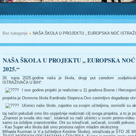
Bez kategorije
NAŠA ŠKOLA U PROJEKTU „ EUROPSKA NOĆ ISTRAŽIV
NAŠA ŠKOLA U PROJEKTU „ EUROPSKA NOĆ 
2025.“
26. rujna 2025.godine naša je škola, drugi put zaredom ,sudjel
ISTRAŽIVAČA U BIH“.
I ove godine projekt je realiziran u 11 gradova Bosne i Hercegov
projekta je Osnovna škola Kardinala Stepinca.Ovo zanimljivo događanje otvor
Učenici naše škole, zajedno sa svojim učiteljima, osmislili su a
taj način pokušali smo što uspješnije realizirati cilj ovoga projekta, a to je p
„Znanost je svuda oko nas“, istaknuli su naši učenici u svom promo-videu i
samo za ozbiljne znanstvenike. Oni su istraživali, uočavali, izvodili pokuse, 
- Kao Super eko škola dali smo prostora našim mladim ekolozima:
Mihaela Kuzman iz V.a (učiteljice Kristine Škobo), istraživala je ŠT