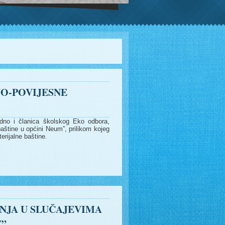
O-POVIJESNE
jedno i članica školskog Eko odbora,
aštine u općini Neum”, prilikom kojeg
erijalne baštine.
ANJA U SLUČAJEVIMA
E”