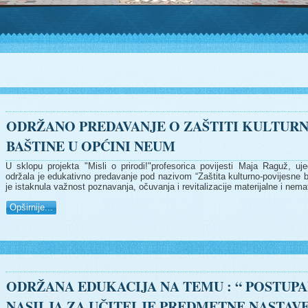
ODRŽANO PREDAVANJE O ZAŠTITI KULTURN
BAŠTINE U OPĆINI NEUM
U sklopu projekta "Misli o prirodi!"profesorica povijesti Maja Raguž, u
održala je edukativno predavanje pod nazivom “Zaštita kulturno-povijesne b
je istaknula važnost poznavanja, očuvanja i revitalizacije materijalne i nemat
Opširnije...
ODRŽANA EDUKACIJA NA TEMU : “ POSTUP
NASILJA ZA UČITELJE PREDMETNE NASTAV