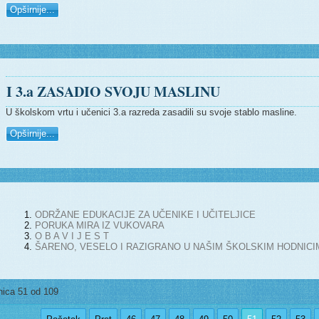
Opširnije...
I 3.a ZASADIO SVOJU MASLINU
U školskom vrtu i učenici 3.a razreda zasadili su svoje stablo masline.
Opširnije...
ODRŽANE EDUKACIJE ZA UČENIKE I UČITELJICE
PORUKA MIRA IZ VUKOVARA
O B A V I J E S T
ŠARENO, VESELO I RAZIGRANO U NAŠIM ŠKOLSKIM HODNICIM
nica 51 od 109