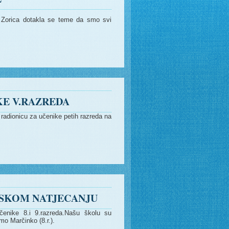
ca Zorica dotakla se teme da smo svi
KE V.RAZREDA
 radionicu za učenike petih razreda na
JSKOM NATJECANJU
enike 8.i 9.razreda.Našu školu su
mo Marčinko (8.r.).