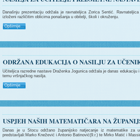
Današnju prezentaciju održala je ravnateljica Zorica Sentić. Ravnatelji
izloženi različitim oblicima ponašanja u obitelji, školi i okruženju.
Opširnije...
ODRŽANA EDUKACIJA O NASILJU ZA UČENI
Učiteljica razredne nastave Draženka Jogunica održala je danas edukaciju i
temu vršnjačkog nasilja.
Opširnije...
USPJEH NAŠIH MATEMATIČARA NA ŽUPANI
Danas je u Stocu održano županijsko natjecanje iz matematike za uč
predstavljali:Marko Knežević i Antonio Batinović(9.r.) te Mirko Matić i Massi